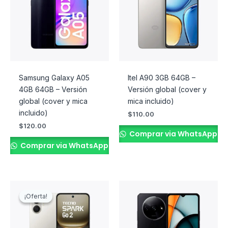
Samsung Galaxy A05
Itel A90 3GB 64GB –
4GB 64GB – Versión
Versión global (cover y
global (cover y mica
mica incluido)
incluido)
$
110.00
$
120.00
Comprar via WhatsApp
Comprar via WhatsApp
El
El
precio
precio
¡Oferta!
¡Oferta!
original
actual
era:
es:
$145.00.
$140.00.