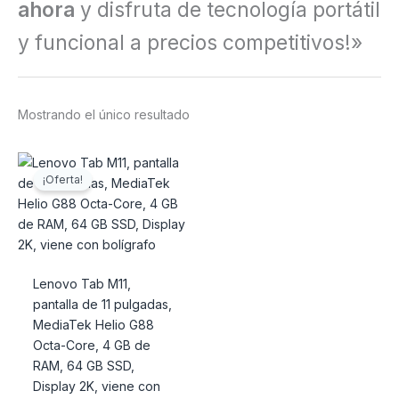
ahora
y disfruta de tecnología portátil
y funcional a precios competitivos!»
Mostrando el único resultado
El
El
precio
precio
¡Oferta!
original
actual
era:
es:
$150.00.
$145.00.
Lenovo Tab M11,
pantalla de 11 pulgadas,
MediaTek Helio G88
Octa-Core, 4 GB de
RAM, 64 GB SSD,
Display 2K, viene con