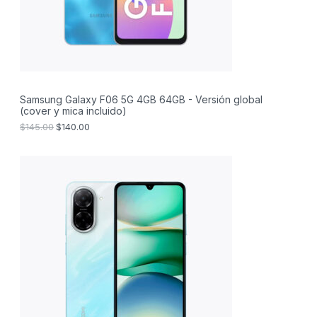
T
n
l
a
e
O
l
s
e
:
E
r
$
a
1
N
:
4
$
0
Samsung Galaxy F06 5G 4GB 64GB - Versión global
O
1
.
(cover y mica incluido)
4
0
F
5
0
$
145.00
$
140.00
.
.
E
0
0
.
R
T
A