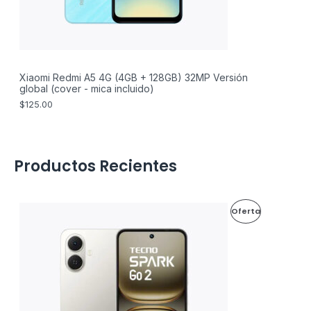
Xiaomi Redmi A5 4G (4GB + 128GB) 32MP Versión
global (cover - mica incluido)
$
125.00
Productos Recientes
E
E
P
Oferta
l
l
p
p
R
r
r
e
e
O
c
c
i
i
D
o
o
o
a
U
r
c