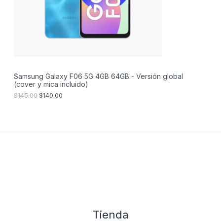
i
a
T
n
l
a
e
O
l
s
e
:
E
r
$
a
1
N
:
4
$
0
Samsung Galaxy F06 5G 4GB 64GB - Versión global
O
1
.
(cover y mica incluido)
4
0
F
5
0
$
145.00
$
140.00
.
.
E
0
0
.
R
T
A
Tienda