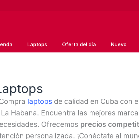
ienda
Laptops
Oferta del día
Nuevo
Laptops
Compra
laptops
de calidad en Cuba con e
 La Habana. Encuentra las mejores marca
ecesidades. Ofrecemos
precios competit
tención personalizada. ¡Conéctate al mun