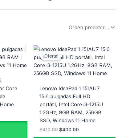
El
El
cio
precio
precio
¡Oferta!
al
original
actual
era:
es:
0.00.
$410.00.
$400.00.
6
or Core
Lenovo IdeaPad 1 15IAU7
de
15.6 pulgadas Full HD
1 Home
portátil, Intel Core i3-1215U
1.2GHz, 8GB RAM, 256GB
SSD, Windows 11 Home
$
410.00
$
400.00