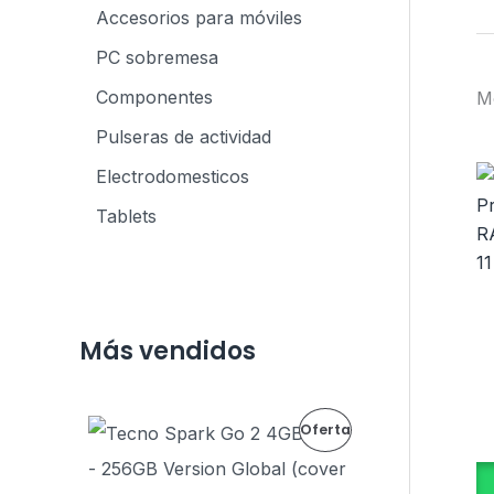
Accesorios para móviles
PC sobremesa
Componentes
M
Pulseras de actividad
Electrodomesticos
Tablets
Más vendidos
E
E
P
Oferta
l
l
p
p
R
r
r