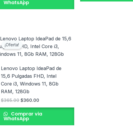
WhatsApp
El
El
precio
precio
¡Oferta!
original
actual
era:
es:
$365.00.
$360.00.
Lenovo Laptop IdeaPad de
15,6 Pulgadas FHD, Intel
Core i3, Windows 11, 8Gb
RAM, 128Gb
$
365.00
$
360.00
Comprar via
WhatsApp