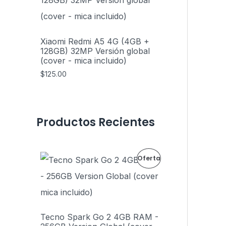
e
:
T
r
$
E
a
1
A
:
4
N
Xiaomi Redmi A5 4G (4GB +
$
0
128GB) 32MP Versión global
1
.
O
(cover - mica incluido)
4
0
5
0
$
125.00
F
.
.
0
E
0
.
R
Productos Recientes
T
A
E
E
P
Oferta
l
l
p
p
R
r
r
e
e
O
c
c
i
i
D
Tecno Spark Go 2 4GB RAM -
o
o