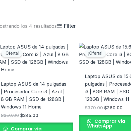
Filter
ostrando los 4 resultados
El
El
El
El
precio
precio
precio
pre
¡Oferta!
¡Oferta!
original
actual
original
actu
era:
es:
era:
es:
$350.00.
$345.00.
$370.00.
$36
Laptop ASUS de 15.
Laptop ASUS de 14 pulgadas
pulgadas | Procesad
| Procesador Core i3 | Azul |
i3 | 8GB RAM | SSD 
8 GB RAM | SSD de 128GB |
128GB | Windows 1
Windows 11 Home
$
370.00
$
360.00
$
350.00
$
345.00
Comprar via
WhatsApp
Comprar via