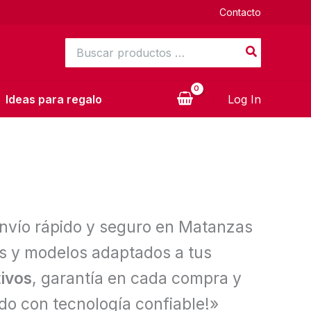
Contacto
Buscar
por:
Ideas para regalo
Log In
nvío rápido y seguro en Matanzas
s y modelos adaptados a tus
ivos
, garantía en cada compra y
do con tecnología confiable!»