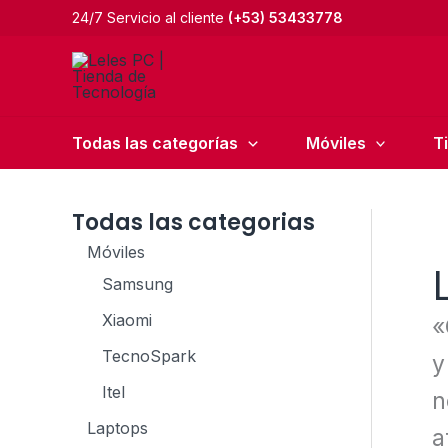
Ir
24/7 Servicio al cliente
(+53) 53433778
al
contenido
Todas las categorías
Móviles
T
Todas las categorias
Móviles
Samsung
Xiaomi
«
TecnoSpark
y
Itel
n
Laptops
a