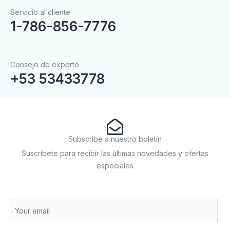
Servicio al cliente
1-786-856-7776
Consejo de experto
+53 53433778
Subscribe a nuestro boletín
Suscríbete para recibir las últimas novedades y ofertas
especiales
E
m
a