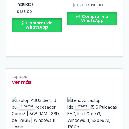
incluido)
$
115.00
$
110.00
$
125.00
Comprar via
WhatsApp
Comprar via
WhatsApp
Laptops
Ver más
El
El
El
El
precio
precio
precio
precio
¡Oferta!
¡Oferta!
original
actual
original
actual
era:
es:
era:
es:
$370.00.
$360.00.
$365.00.
$360.00.