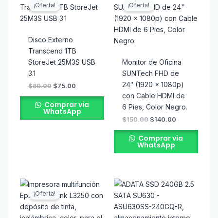
precio
precio
precio
precio
¡Oferta!
¡Oferta!
original
actual
original
actual
era:
es:
era:
es:
$80.00.
$75.00.
$150.00.
$140.00.
Disco Externo
Transcend 1TB
StoreJet 25M3S USB
Monitor de Oficina
3.1
SUNTech FHD de
24″ (1920 x 1080p)
$
80.00
$
75.00
con Cable HDMI de
Comprar via
6 Pies, Color Negro.
WhatsApp
$
150.00
$
140.00
Comprar via
WhatsApp
El
El
precio
precio
¡Oferta!
original
actual
era:
es:
$300.00.
$290.00.