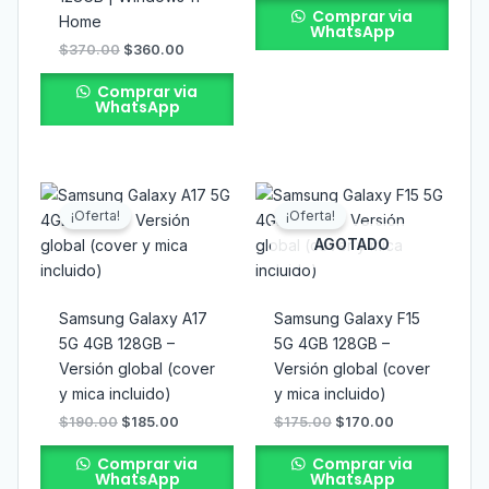
Comprar via
Home
WhatsApp
$
370.00
$
360.00
Comprar via
WhatsApp
El
El
El
El
precio
precio
precio
precio
¡Oferta!
¡Oferta!
original
actual
original
actual
era:
es:
era:
es:
AGOTADO
$190.00.
$185.00.
$175.00.
$170.00.
Samsung Galaxy A17
Samsung Galaxy F15
5G 4GB 128GB –
5G 4GB 128GB –
Versión global (cover
Versión global (cover
y mica incluido)
y mica incluido)
$
190.00
$
185.00
$
175.00
$
170.00
Comprar via
Comprar via
WhatsApp
WhatsApp