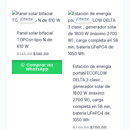
El
El
El
El
precio
precio
precio
precio
¡Oferta!
¡Oferta!
original
actual
original
actual
era:
es:
era:
es:
$145.00.
$140.00.
$720.00.
$700.00.
Panel solar bifacial
TOPCon tipo N de
610 W
$
145.00
$
140.00
Comprar via
Estación de energía
WhatsApp
portátil ECOFLOW
DELTA 3 clasic ,
generador solar de
1800 W (máximo
2700 W), carga
completa en 58 min,
batería LiFePO4 de
1050 Wh
$
720.00
$
700.00