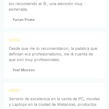
l
los recomiendo al 💯, una atención muy
o
esmerada.
r
a
Yurian Prieto
d
o
c
o
V





n
a
Desde que me lo recomendaron, la palabra que
5
l
definían era profesionalismo, me di cuenta de
d
o
que son muy profesionales.
e
r
5
a
Yoel Monzon
d
o
c
o
V





n
a
Servicio de excelencia en la venta de PC, moviles
5
l
y Laptops en la ciudad de Matanzas, productos
d
o