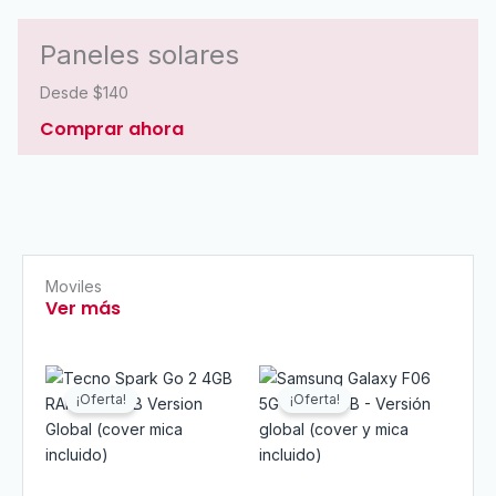
Paneles solares
Desde $140
Comprar ahora
Moviles
Ver más
El
El
El
El
precio
precio
precio
precio
¡Oferta!
¡Oferta!
original
actual
original
actual
era:
es:
era:
es:
$145.00.
$140.00.
$145.00.
$140.00.