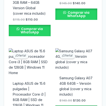
3GB RAM – 64GB
$
145.00
$
140.00
Version Global
Comprar via
(cover mica incluido)
WhatsApp
$
115.00
$
110.00
Comprar via
WhatsApp
El
El
El
El
precio
precio
precio
precio
¡Oferta!
¡Oferta!
original
actual
original
actual
era:
es:
era:
es:
$370.00.
$360.00.
$140.00.
$130.00.
Samsung Galaxy A07
Laptop ASUS de 15.6
4GB 64GB – Versión
pulgadas |
global (cover y mica
Procesador Core i3 |
incluido)
8GB RAM | SSD de
$
140.00
$
130.00
128GB | Windows 11