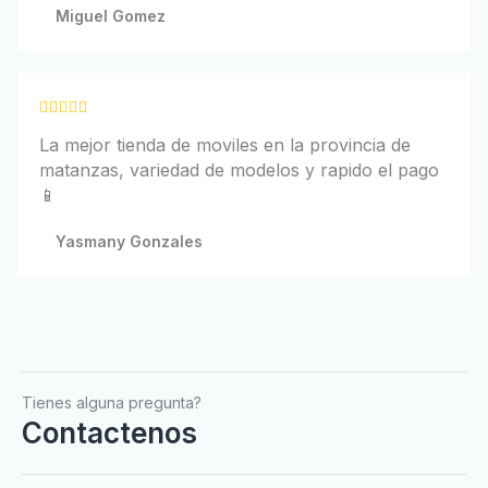
5
a
Miguel Gomez
d
o
c
o
V





n
a
La mejor tienda de moviles en la provincia de
5
l
matanzas, variedad de modelos y rapido el pago
d
o
📱
e
r
5
a
Yasmany Gonzales
d
o
c
o
n
5
Tienes alguna pregunta?
d
Contactenos
e
5