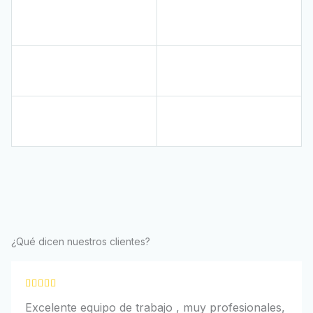
¿Qué dicen nuestros clientes?
V





a
Excelente equipo de trabajo , muy profesionales,