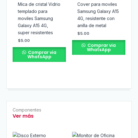
Mica de cristal Vidrio
Cover para moviles
templado para
Samsung Galaxy A15
moviles Samsung
4G, resistente con
Galaxy A15 4G,
anilla de metal
super resistentes
$
5.00
$
5.00
Comprar via
WhatsApp
Comprar via
WhatsApp
Componentes
Ver más
El
El
El
El