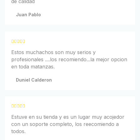
de calidad
e
r
5
a
Juan Pablo
d
o
c
o
V





n
a
Estos muchachos son muy serios y
5
l
profesionales ....los recomiendo...la mejor opcion
d
o
en toda matanzas.
e
r
5
a
Duniel Calderon
d
o
c
o
V





n
a
Estuve en su tienda y es un lugar muy acojedor
5
l
con un soporte completo, los reecomiendo a
d
o
todos.
e
r