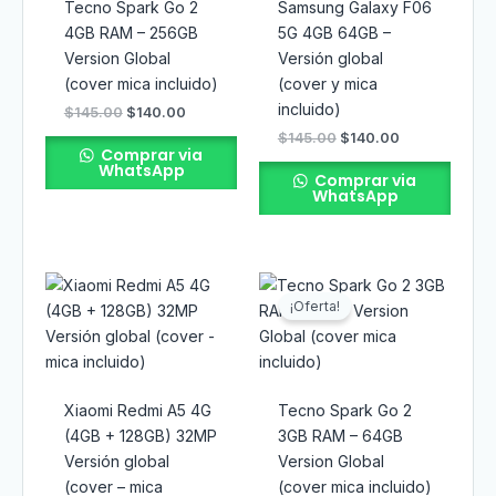
Tecno Spark Go 2
Samsung Galaxy F06
4GB RAM – 256GB
5G 4GB 64GB –
Version Global
Versión global
(cover mica incluido)
(cover y mica
incluido)
$
145.00
$
140.00
$
145.00
$
140.00
Comprar via
WhatsApp
Comprar via
WhatsApp
El
El
precio
precio
¡Oferta!
original
actual
era:
es:
$115.00.
$110.00.
Xiaomi Redmi A5 4G
Tecno Spark Go 2
(4GB + 128GB) 32MP
3GB RAM – 64GB
Versión global
Version Global
(cover – mica
(cover mica incluido)