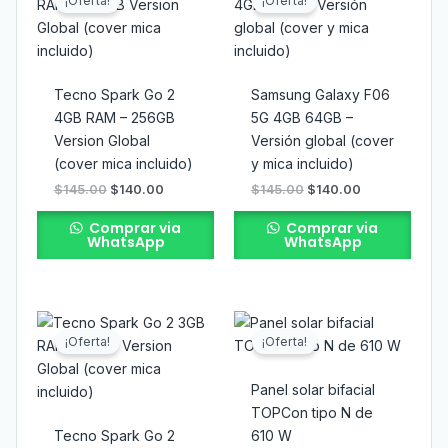
¡Oferta!
¡Oferta!
original
actual
original
actual
era:
es:
era:
es:
$145.00.
$140.00.
$145.00.
$140.00.
Tecno Spark Go 2
Samsung Galaxy F06
4GB RAM – 256GB
5G 4GB 64GB –
Version Global
Versión global (cover
(cover mica incluido)
y mica incluido)
$
145.00
$
140.00
$
145.00
$
140.00
Comprar via
Comprar via
WhatsApp
WhatsApp
El
El
El
El
precio
precio
precio
precio
¡Oferta!
¡Oferta!
original
actual
original
actual
era:
es:
era:
es:
$115.00.
$110.00.
$145.00.
$140.00.
Panel solar bifacial
TOPCon tipo N de
Tecno Spark Go 2
610 W