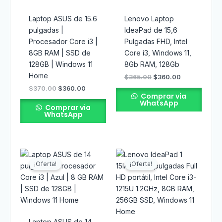
Laptop ASUS de 15.6
Lenovo Laptop
pulgadas |
IdeaPad de 15,6
Procesador Core i3 |
Pulgadas FHD, Intel
8GB RAM | SSD de
Core i3, Windows 11,
128GB | Windows 11
8Gb RAM, 128Gb
Home
$
365.00
$
360.00
$
370.00
$
360.00
Comprar via
WhatsApp
Comprar via
WhatsApp
El
El
El
El
precio
precio
precio
precio
¡Oferta!
¡Oferta!
original
actual
original
actual
era:
es:
era:
es:
$350.00.
$345.00.
$410.00.
$400.00.
Laptop ASUS de 14