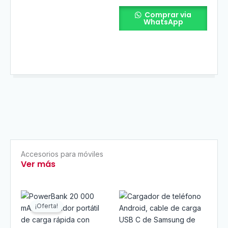
Comprar via
WhatsApp
Accesorios para móviles
Ver más
El
El
precio
precio
¡Oferta!
original
actual
era:
es:
$30.00.
$25.00.